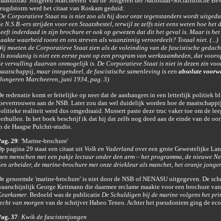
aandblad 'Jongeren Marcheeren' van de 'Jongeren der Nationaal-Socialistische Bew
eugdstorm werd het citaat van Roskam geduid:
De Corporatieve Staat nu is niet zoo als hij door onze tegenstanders wordt uitgedu
e N.S.B.-ers strijden voor een Staatsbestel, terwijl ze zelfs niet eens weten hoe het 
eeft inderdaad in zijn brochure er ook op gewezen dat dit het geval is. Maar is het
aakte waarheid toont en ons streven als waanzinnig veroordeelt? Totaal niet. (...)
ij moeten de Corporatieve Staat zien als de voleinding van de fascistische gedach
ls zoodanig is niet een eerste punt op een program van werkzaamheden, dat vooro
e vervulling daarvan onmogelijk is. De Corporatieve Staat is niet in dezen zin vo
aatschappij, maar integendeel, de fascistische samenleving is een
absolute voor
Jongeren Marcheeren, juni 1934, pag. 3)
e redenatie komt er feitelijke op neer dat de aanhangers in een letterlijk politiek 
oevertrouwen aan de NSB. Later zou dan wel duidelijk worden hoe de maatschapp
olitieke realiteit werd dus omgedraaid. Mussert paste deze truc vaker toe om de l
erhullen. In het boek beschrijf ik dat hij dat zelfs nog deed aan de einde van de oorl
n de Haagse Pulchri-studio.
ag. 29
: 'Marine-brochure'
p pagina 29 staat een citaat uit
Volk en Vaderland
over een grote Gewestelijke La
en menschen met een pakje lectuur onder den arm – het programma, de nieuwe Ne
en arbeider, de marine-brochure met onze driekleur als manchet, het oranje jongeren
e genoemde 'marine-brochure' is niet door de NSB of NENASU uitgegeven. De schr
aarschijnlijk George Kettmann die daarmee reclame maakte voor een brochure van 
Keurkamer
. Bedoeld was de publicatie
De Schuldigen bij de marine volgens het pri
echt van morgen
van de schrijver Habeo Teneo. Achter het pseudoniem ging de ec
ag. 37
:
Kwik de fascistenjongen