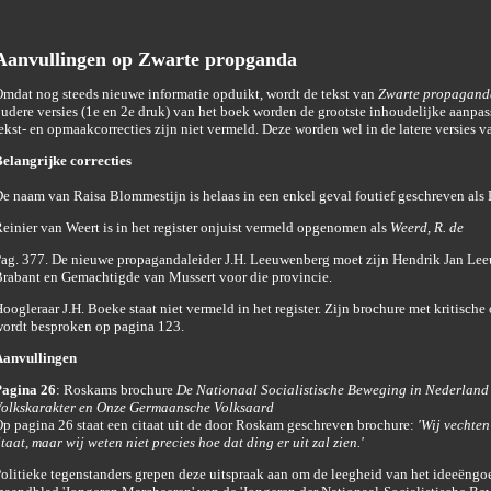
Aanvullingen op Zwarte propganda
mdat nog steeds nieuwe informatie opduikt, wordt de tekst van
Zwarte propagand
udere versies (1e en 2e druk) van het boek worden de grootste inhoudelijke aanp
ekst- en opmaakcorrecties zijn niet vermeld. Deze worden wel in de latere versies 
elangrijke correcties
e naam van Raisa Blommestijn is helaas in een enkel geval foutief geschreven als
einier van Weert is in het register onjuist vermeld opgenomen als
Weerd, R. de
ag. 377. De nieuwe propagandaleider J.H. Leeuwenberg moet zijn Hendrik Jan Leeu
rabant en Gemachtigde van Mussert voor die provincie.
oogleraar J.H. Boeke staat niet vermeld in het register. Zijn brochure met kritis
ordt besproken op pagina 123.
anvullingen
agina 26
: Roskams brochure
De Nationaal Socialistische Beweging in Nederland 
olkskarakter en Onze Germaansche Volksaard
p pagina 26 staat een citaat uit de door Roskam geschreven brochure:
'Wij vechte
taat, maar wij weten niet precies hoe dat ding er uit zal zien.'
olitieke tegenstanders grepen deze uitspraak aan om de leegheid van het ideeëngoe