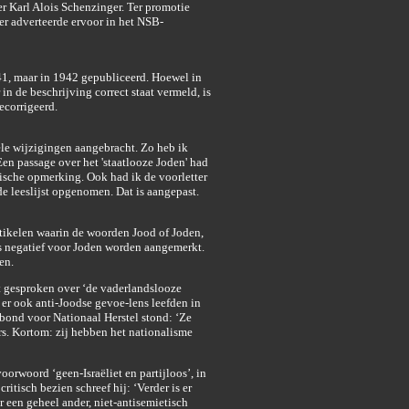
r Karl Alois Schenzinger. Ter promotie
er adverteerde ervoor in het NSB-
41, maar in 1942 gepubliceerd. Hoewel in
n de beschrijving correct staat vermeld, is
ecorrigeerd.
ele wijzigingen aangebracht. Zo heb ik
Een passage over het 'staatlooze Joden' had
itische opmerking. Ook had ik de voorletter
de leeslijst opgenomen. Dat is aangepast.
tikelen waarin de woorden Jood of Joden,
s negatief voor Joden worden aangemerkt.
en.
t gesproken over ‘de vaderlandslooze
er ook anti-Joodse gevoe-lens leefden in
rbond voor Nationaal Herstel stond: ‘Ze
rs. Kortom: zij hebben het nationalisme
oorwoord ‘geen-Israëliet en partijloos’, in
itisch bezien schreef hij: ‘Verder is er
r een geheel ander, niet-antisemietisch