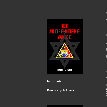
O
o
t
B
D
R
P
B
H
w
A
Informatie
P
V
Reacties op het boek
O
S
P