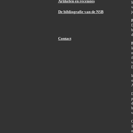
Artikelen en recensies
I
v
De bibliografie van de NSB
j
P
D
b
d
Contact
P
I
m
i
v
D
I
o
A
D
p
d
h
v
O
1
n