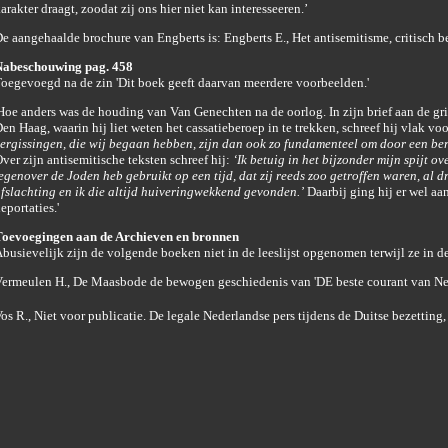
arakter draagt, zoodat zij ons hier niet kan interesseeren.’
e aangehaalde brochure van Engberts is: Engberts E., Het antisemitisme, critisch b
abeschouwing pag. 458
oegevoegd na de zin 'Dit boek geeft daarvan meerdere voorbeelden.'
Hoe anders was de houding van Van Genechten na de oorlog. In zijn brief aan de gri
en Haag, waarin hij liet weten het cassatieberoep in te trekken, schreef hij vlak v
ergissingen, die wij begaan hebben, zijn dan ook zo fundamenteel om door een be
ver zijn antisemitische teksten schreef hij:
‘Ik betuig in het bijzonder mijn spijt o
egenover de Joden heb gebruikt op een tijd, dat zij reeds zoo getroffen waren, al d
fslachting en ik die altijd huiveringwekkend gevonden.’
Daarbij ging hij er wel aa
eportaties.'
oevoegingen aan de Archieven en bronnen
busievelijk zijn de volgende boeken niet in de leeslijst opgenomen terwijl ze in d
ermeulen H., De Maasbode de bewogen geschiedenis van 'DE beste courant van Ne
os R., Niet voor publicatie. De legale Nederlandse pers tijdens de Duitse bezetting, 