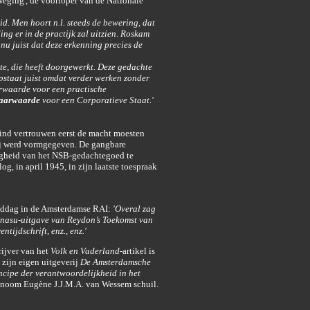
eging', de voorloper van de Nationale
id. Men hoort n.l. steeds de bewering, dat
ding er in de practijk zal uitzien. Roskam
 nu juist dat deze erkenning precies de
te, die heeft doorgewerkt. Deze gedachte
pstaat juist omdat verder werken zonder
orwaarde voor een practische
waarwaarde
voor een Corporatieve Staat.'
blind vertrouwen eerst de macht moesten
ij werd vormgegeven. De gangbare
eegheid van het NSB-gedachtegoed te
og, in april 1945, in zijn laatste toespraak
nddag in de Amsterdamse RAI:
'Overal zag
nasu-uitgave van Reydon’s Toekomst van
tijdschrift, enz., enz.'
ijver van het
Volk en Vaderland
-artikel is
zijn eigen uitgeverij
De Amsterdamsche
ncipe der verantwoordelijkheid in het
onoom Eugène J.J.M.A. van Wessem schuil.