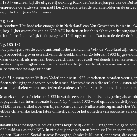
n 1934 verscheen bij die uitgeverij ook nog Kwik de Fascistenjongen van de Duitse
erspreidde de uitgeverij een met Hou Zee ondertekende reclamefolder en de uitgev
eugdblad Jongeren Marcheeren.
ag. 174
e brochure 'Het Joodsche vraagstuk in Nederland' van Van Genechten is niet in 19
ijlage 1 (het overzicht van de NENASU boeken en brochures) het verschijningsjaar i
e brochure abusievelijk in de paragraaf 1941 opgenomen. Dat is in de derde druk g
ag. 185-186
n de passages over de eerste antisemitische artikelen in Volk en Vaderland zijn enk
ijn beoordeling over een artikel in de weekkrant van 25 februari 1933 bijgesteld. 
k aanvankelijk als 'neutraal' beoordeeld, maar het betreft wel degelijk een antisem
an de schrijver Engberts onjuist vermeld en de geciteerde uitgave van hem niet in 
e betreffende passage luidt nu:
n de 51 nummers van Volk en Vaderland die in 1933 verschenen, stonden veertig ar
f een verbuigingen daarvan, voorkwamen. Slechts drie van die artikelen kunnen al
chttien artikelen waren positief en de andere artikelen zijn als neutraal aan te merk
e weekkrant van 25 februari 1933 bevat de eerste antisemitische typering als word
ropaganda van internationale Joden’. Op 4 maart 1933 werd opnieuw duidelijk dat 
e NSB. In een artikel over een bijeenkomst van de rivaliserende organisatie het Ve
ebben christelijke kerken laten ontheiligen door het optreden van joodsche spreke
erraden.’
ndanks deze passages is het enigszins begrijpelijk dat ir. E. Engberts, volgens het v
933 mild was over de NSB. In zijn dat jaar verschenen brochure Het antisemitisme, cr
og een ‘Nationaal-Socialistische Beweging’ (onder Ir. Mussert) opgericht, die echte