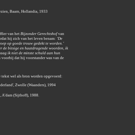
ezien, Baarn, Hollandia, 1933
ffier van het
Bijzonder Gerechtshof
van
oordat hij zich van het leven benam:
‘De
roep op goede trouw gedekt te worden.’
ver de bitsige en haatdragende woorden, ik
raag ik niet de minste schuld aan hun
n voorbij dat hij voorstander was van de
e tekst wel als bron worden opgevoerd:
derland', Zwolle (Waanders), 1994
, A’dam (Sijthoff), 1988.