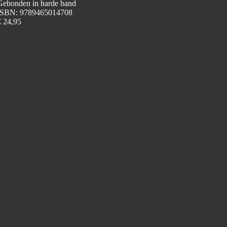
Gebonden in harde band
ISBN: 9789465014708
€ 24,95