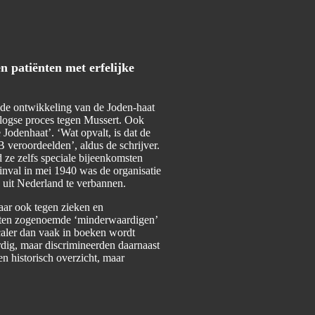
n patiënten met erfelijke
s de ontwikkeling van de Joden-haat
rlogse proces tegen Mussert. Ook
Jodenhaat’. ‘Wat opvalt, is dat de
 veroordeelden’, aldus de schrijver.
 ze zelfs speciale bijeenkomsten
inval in mei 1940 was de organisatie
n uit Nederland te verbannen.
aar ook tegen zieken en
isten zogenoemde ‘minderwaardigen’
caler dan vaak in boeken wordt
rdig, maar discrimineerden daarnaast
n historisch overzicht, maar