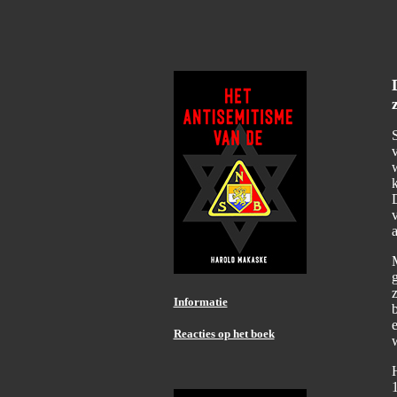
S
w
k
D
v
a
M
Informatie
b
e
Reacties op het boek
1