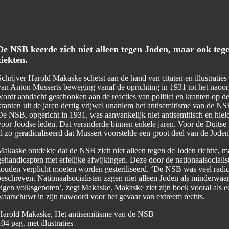
De NSB keerde zich niet alleen tegen Joden, maar ook tege
ziekten.
chrijver Harold Makaske schetst aan de hand van citaten en illustratie
van Anton Musserts beweging vanaf de oprichting in 1931 tot het naoo
ordt aandacht geschonken aan de reacties van politici en kranten op de 
ranten uit de jaren dertig vrijwel unaniem het antisemitisme van de NSB
e NSB, opgericht in 1931, was aanvankelijk niet antisemitisch en hield
oor Joodse leden. Dat veranderde binnen enkele jaren. Voor de Duitse 
l zo geradicaliseerd dat Mussert voorstelde een groot deel van de Jode
akaske ontdekte dat de NSB zich niet alleen tegen de Joden richtte, m
gehandicapten met erfelijke afwijkingen. Deze door de nationaalsocial
zouden verplicht moeten worden gesteriliseerd. ‘De NSB was veel radi
eschreven. Nationaalsocialisten zagen niet alleen Joden als minderwaa
igen volksgenoten’, zegt Makaske. Makaske ziet zijn boek vooral als ee
waarschuwt in zijn nawoord voor het gevaar van extreem rechts.
Harold Makaske, Het antisemitisme van de NSB
04 pag. met illustraties